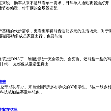
庭来说，购车从来不是只看单一需求，日常单人通勤要省油好开
活节奏偏缓，对车辆的全场景适配
于基础的代步需求，更看重车辆能否适配多元的生活场景。对于新
既要能容纳多成员家庭出行，也要能装
好玩”刻进DNA了！谁能拒绝一支会发光、会变香、还能盘一盘的
排!每一支都像从童话里蹦出
未来
”在vivo全球总部成功举办。来自全国5所乡村学校的37名学生、5位
用科技笔触描摹童年想象，
答案在这里