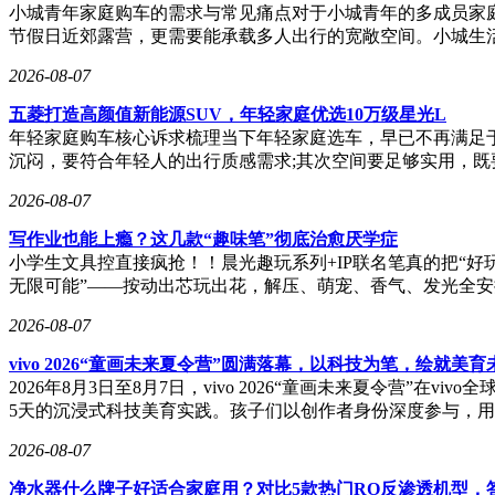
小城青年家庭购车的需求与常见痛点对于小城青年的多成员家
节假日近郊露营，更需要能承载多人出行的宽敞空间。小城生
2026-08-07
五菱打造高颜值新能源SUV，年轻家庭优选10万级星光L
年轻家庭购车核心诉求梳理当下年轻家庭选车，早已不再满足
沉闷，要符合年轻人的出行质感需求;其次空间要足够实用，
2026-08-07
写作业也能上瘾？这几款“趣味笔”彻底治愈厌学症
小学生文具控直接疯抢！！晨光趣玩系列+IP联名笔真的把“
无限可能”——按动出芯玩出花，解压、萌宠、香气、发光全安
2026-08-07
vivo 2026“童画未来夏令营”圆满落幕，以科技为笔，绘就美育
2026年8月3日至8月7日，vivo 2026“童画未来夏令营
5天的沉浸式科技美育实践。孩子们以创作者身份深度参与，
2026-08-07
净水器什么牌子好适合家庭用？对比5款热门RO反渗透机型，