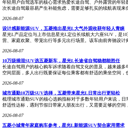
年轻用户自驾选车的核心需求热爱长途自驾、户外露营的年轻
次长途自驾最容易产生补能焦虑，需要足够扎实的续航表现来
2026-08-07
设计感新能源SUV，五菱推出星光L大气外观收获年轻人青睐
星光L产品定位与上市信息星光L定位长续航大六座SUV，是
营、家庭欢聚、带宠出行等多元出行场景。该车由前奔驰设计师
2026-08-07
10万级插混SUV选五菱新车，星光L长途省自驾稳都能胜任
长途自驾用户的核心购车诉求随着自驾文化的普及，越来越多
空间层面，多人出行既要保证每位乘客都有舒适的乘坐空间，
2026-08-07
城市通勤10万级SUV选择，五菱带来星光L日常出行更轻松
梳理城市通勤SUV的核心选购指标对于多数年轻用户来说，日
舒适性达标，遇到节假日带家人朋友出行，又需要足够的空间
2026-08-07
五菱小城青年家庭购车参考，星光L新能源SUV契合家用需求