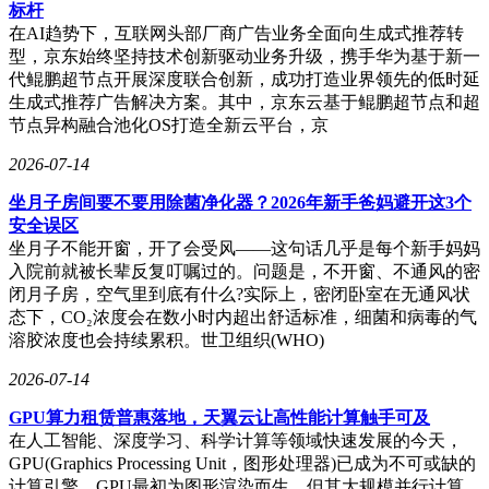
标杆
在AI趋势下，互联网头部厂商广告业务全面向生成式推荐转
型，京东始终坚持技术创新驱动业务升级，携手华为基于新一
代鲲鹏超节点开展深度联合创新，成功打造业界领先的低时延
生成式推荐广告解决方案。其中，京东云基于鲲鹏超节点和超
节点异构融合池化OS打造全新云平台，京
2026-07-14
坐月子房间要不要用除菌净化器？2026年新手爸妈避开这3个
安全误区
坐月子不能开窗，开了会受风——这句话几乎是每个新手妈妈
入院前就被长辈反复叮嘱过的。问题是，不开窗、不通风的密
闭月子房，空气里到底有什么?实际上，密闭卧室在无通风状
态下，CO₂浓度会在数小时内超出舒适标准，细菌和病毒的气
溶胶浓度也会持续累积。世卫组织(WHO)
2026-07-14
GPU算力租赁普惠落地，天翼云让高性能计算触手可及
在人工智能、深度学习、科学计算等领域快速发展的今天，
GPU(Graphics Processing Unit，图形处理器)已成为不可或缺的
计算引擎。GPU最初为图形渲染而生，但其大规模并行计算