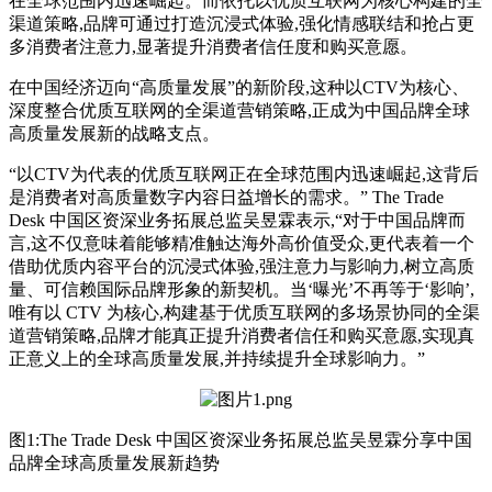
在全球范围内迅速崛起。而依托以优质互联网为核心构建的全
渠道策略,品牌可通过打造沉浸式体验,强化情感联结和抢占更
多消费者注意力,显著提升消费者信任度和购买意愿。
在中国经济迈向“高质量发展”的新阶段,这种以CTV为核心、
深度整合优质互联网的全渠道营销策略,正成为中国品牌全球
高质量发展新的战略支点。
“以CTV为代表的优质互联网正在全球范围内迅速崛起,这背后
是消费者对高质量数字内容日益增长的需求。” The Trade
Desk 中国区资深业务拓展总监吴昱霖表示,“对于中国品牌而
言,这不仅意味着能够精准触达海外高价值受众,更代表着一个
借助优质内容平台的沉浸式体验,强注意力与影响力,树立高质
量、可信赖国际品牌形象的新契机。当‘曝光’不再等于‘影响’,
唯有以 CTV 为核心,构建基于优质互联网的多场景协同的全渠
道营销策略,品牌才能真正提升消费者信任和购买意愿,实现真
正意义上的全球高质量发展,并持续提升全球影响力。”
图1:The Trade Desk 中国区资深业务拓展总监吴昱霖分享中国
品牌全球高质量发展新趋势