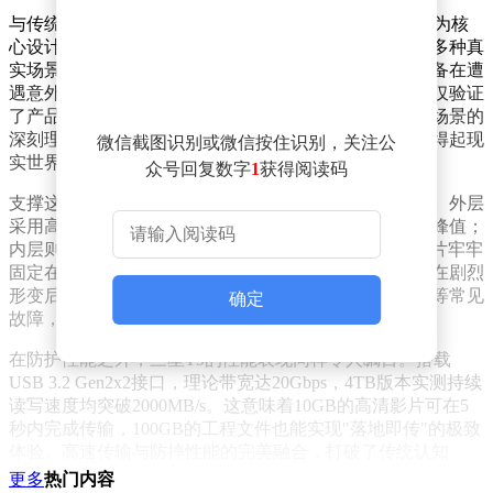
与传统存储设备不同，三星T9的研发团队将防摔性能作为核
心设计指标。通过模拟水泥地、瓷砖、木板、大理石等多种真
实场景，进行多角度、多姿态的反复跌落测试，确保设备在遭
遇意外时仍能保持完整功能。这种严苛的测试标准，不仅验证
了产品的物理防护能力，更体现了三星对用户实际使用场景的
深刻理解——数据安全不应局限于实验室环境，而应经得起现
微信截图识别或微信按住识别，关注公
实世界的考验。
众号回复数字
1
获得阅读码
支撑这一防护性能的，是三星独创的双重物理防护结构。外层
采用高弹性缓冲橡胶，通过柔性吸能设计有效钝化冲击峰值；
内层则配备精密压铸铝合金骨架，将PCB板与NAND芯片牢牢
固定在应力中性区。这种刚柔并济的设计理念，使设备在剧烈
形变后仍能保持电气连通，避免了螺丝松动、焊点断裂等常见
确定
故障，从底层逻辑上解决了移动存储设备的耐用性问题。
在防护性能之外，三星T9的性能表现同样令人瞩目。搭载
USB 3.2 Gen2x2接口，理论带宽达20Gbps，4TB版本实测持续
读写速度均突破2000MB/s。这意味着10GB的高清影片可在5
秒内完成传输，100GB的工程文件也能实现"落地即传"的极致
体验。高速传输与防摔性能的完美融合，打破了传统认知
中"防护与性能不可兼得"的矛盾，为用户提供了全方位的存储
更多
热门内容