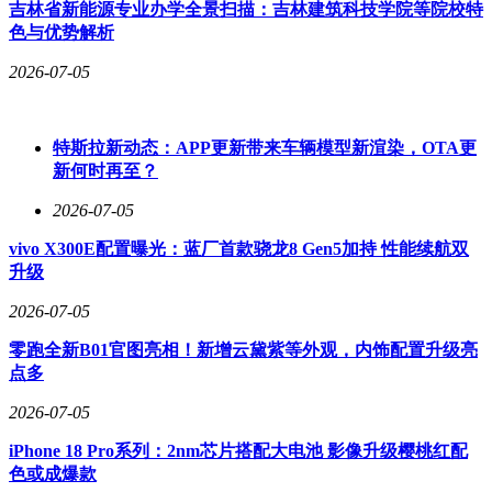
解决方案。
吉林省新能源专业办学全景扫描：吉林建筑科技学院等院校特
色与优势解析
针对不同用户群体的存储需求，三星T9提供了从1TB到4TB的
完整容量选择。摄影师可随身携带全天拍摄的RAW格式照
2026-07-05
片，设计师能即时同步渲染成果，学生可以批量归档课程项
目，家庭用户更能长期保存珍贵影像资料。这种全场景覆盖能
力，源于三星对用户需求的精准把握——无论专业创作还是日
特斯拉新动态：APP更新带来车辆模型新渲染，OTA更
常使用，数据安全都应是无需妥协的基本需求。
新何时再至？
在软件安全层面，三星T9同样表现出色。AES 256-bit硬件加
2026-07-05
密技术与三星魔术师软件的深度协同，为用户提供了从健康监
测到密码管理的全链条安全保障。一键擦除功能让设备退役时
vivo X300E配置曝光：蓝厂首款骁龙8 Gen5加持 性能续航双
的数据清理变得简单可靠，而所有这些安全特性都建立在3米
升级
跌落测试验证的可靠本体之上——唯有足够耐用的硬件，才能
2026-07-05
支撑长期使用的安全需求。
零跑全新B01官图亮相！新增云黛紫等外观，内饰配置升级亮
从3米跌落测试的严苛标准，到双重物理防护的创新设计；从
点多
突破性的传输速度，到全场景的容量覆盖；从硬件加密的安全
保障，到软件协同的智能管理，三星T9移动固态硬盘用技术
2026-07-05
实力重新定义了移动存储设备的行业标准。在这个充满不确定
性的数字时代，它为用户的珍贵数据提供了一份看得见、摸得
iPhone 18 Pro系列：2nm芯片搭配大电池 影像升级樱桃红配
着的安全承诺。
色或成爆款