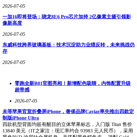
2026-07-05
一加16即将登场：骁龙8E6 Pro芯片加持 2亿像素主摄引领影
像新高度
2026-07-05
东威科技跨界玻璃基板：技术沉淀助力业绩反转，未来挑战仍
存
2026-07-05
零跑全新B01官图亮相！新增配色吸睛，内饰配置升级
超带感
2026-07-05
未等苹果官宣折叠屏iPhone，奢侈品牌Caviar率先推出四款定
制版iPhone Ultra
四款机型背面均嵌有醒目的立体苹果标志，入门版 Titan 售价
13840 美元（IT之家注：现汇率约合 93983 元人民币），采用