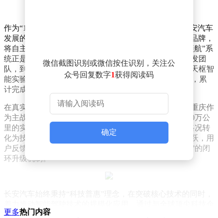
作为“1445”全球战略的核心支撑，智能化转型已成为长安汽车
发展的关键引擎。这家立志跻身全球车企TOP10的中国品牌，
将自主核心技术研发置于战略高地，此次发布的“天枢领航”系
统正是其十七年技术积淀的结晶。从2009年组建专业研发团
微信截图识别或微信按住识别，关注公
队，到建成全国首个智能汽车安全技术重点实验室——天枢智
众号回复数字
1
获得阅读码
能实验中心，长安构建了覆盖全球的7×24小时测试体系，累
计完成超40万个虚拟仿真场景验证。
在真实道路测试环节，长安工程师团队选择地形复杂的重庆作
为主战场，五年间投入2000余名技术人员，完成超过500万公
里的实车路测，覆盖185类典型驾驶场景。这种将极端路况转
确定
化为技术优势的研发模式，使系统安全性能获得质的飞跃，用
户反馈数据持续优化算法逻辑，形成“测试-迭代-再测试”的闭
环升级机制。
长安汽车始终秉持“科技普惠”理念，在突破核心技术的同时，
着力推动智能驾驶技术的规模化应用。通过与全球顶尖科技企
更多
热门内容
业的深度合作，长安正构建开放共赢的智能生态圈，致力于为