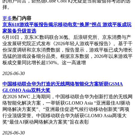
的用户而言，碧然德Cube Cool iQ无疑是当前最值得考虑的选
择。
更多
热门内容
京东618游戏平板报告揭示移动电竞“换屏”拐点 游戏平板成玩
家装备升级首选
6月10日，京东3C数码联合36氪、后浪研究所、京东消费与产
业发展研究院正式发布《2026年轻人游戏平板报告》。基于千
份深度调研和京东消费数据，报告显示，游戏平板已成为增长
迅猛的游戏设备细分品类。根据京东数据，2026年以来游戏平
板成交量同比增长超150%。这一高速增
2026-06-30
中国移动联合华为打造的无线网络智能化方案斩获GSMA
GLOMO Asia双料大奖
在2026 MWC 上海期间，中国移动联合华为创新打造的无线网
络智能化解决方案，一举斩获GLOMO Asia “亚洲最佳AI驱动
网络解决方案奖”、“亚洲最佳促进气候行动移动创新奖”两项
行业顶级荣誉。中国移动联合华为斩获GLOMO Asia两项大
奖“最佳AI驱动网络解决方案奖”旨在表彰
2026-06-30