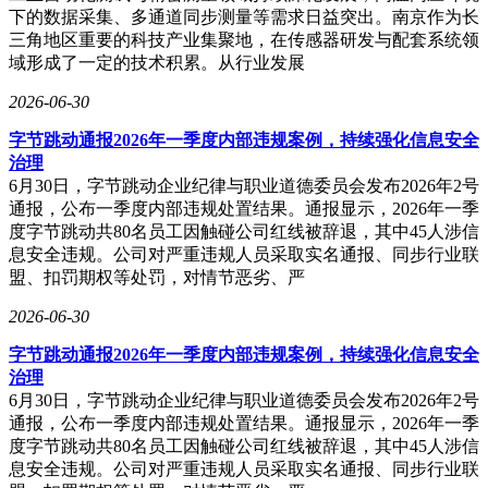
下的数据采集、多通道同步测量等需求日益突出。南京作为长
三角地区重要的科技产业集聚地，在传感器研发与配套系统领
域形成了一定的技术积累。从行业发展
2026-06-30
字节跳动通报2026年一季度内部违规案例，持续强化信息安全
治理
6月30日，字节跳动企业纪律与职业道德委员会发布2026年2号
通报，公布一季度内部违规处置结果。通报显示，2026年一季
度字节跳动共80名员工因触碰公司红线被辞退，其中45人涉信
息安全违规。公司对严重违规人员采取实名通报、同步行业联
盟、扣罚期权等处罚，对情节恶劣、严
2026-06-30
字节跳动通报2026年一季度内部违规案例，持续强化信息安全
治理
6月30日，字节跳动企业纪律与职业道德委员会发布2026年2号
通报，公布一季度内部违规处置结果。通报显示，2026年一季
度字节跳动共80名员工因触碰公司红线被辞退，其中45人涉信
息安全违规。公司对严重违规人员采取实名通报、同步行业联