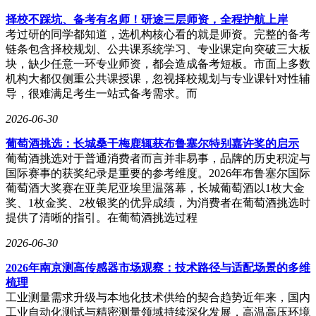
择校不踩坑、备考有名师！研途三层师资，全程护航上岸
考过研的同学都知道，选机构核心看的就是师资。完整的备考
链条包含择校规划、公共课系统学习、专业课定向突破三大板
块，缺少任意一环专业师资，都会造成备考短板。市面上多数
机构大都仅侧重公共课授课，忽视择校规划与专业课针对性辅
导，很难满足考生一站式备考需求。而
2026-06-30
葡萄酒挑选：长城桑干梅鹿辄获布鲁塞尔特别嘉许奖的启示
葡萄酒挑选对于普通消费者而言并非易事，品牌的历史积淀与
国际赛事的获奖纪录是重要的参考维度。2026年布鲁塞尔国际
葡萄酒大奖赛在亚美尼亚埃里温落幕，长城葡萄酒以1枚大金
奖、1枚金奖、2枚银奖的优异成绩，为消费者在葡萄酒挑选时
提供了清晰的指引。在葡萄酒挑选过程
2026-06-30
2026年南京测高传感器市场观察：技术路径与适配场景的多维
梳理
工业测量需求升级与本地化技术供给的契合趋势近年来，国内
工业自动化测试与精密测量领域持续深化发展，高温高压环境