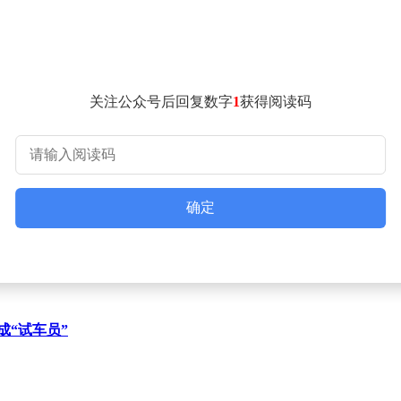
00余名工程师在路况复杂的重庆开展了超500万公里的道路实
摧的安全防线。正如长安工程师所言：“安全不是实验室里的理论值
企业负责人表示，未来将继续深化与全球顶尖伙伴的战略合作，通
关注公众号后回复数字
1
获得阅读码
出行解决方案”，更希望以中国方案、中国智慧，助力中国汽车品
确定
成“试车员”