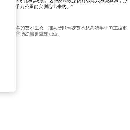
测，覆盖185类极端场景。这些测试数据被持续写入系统算法，形
，而是用千万公里的实测跑出来的。”
过开放共享的技术生态，推动智能驾驶技术从高端车型向主流市
牌在全球市场占据更重要地位。