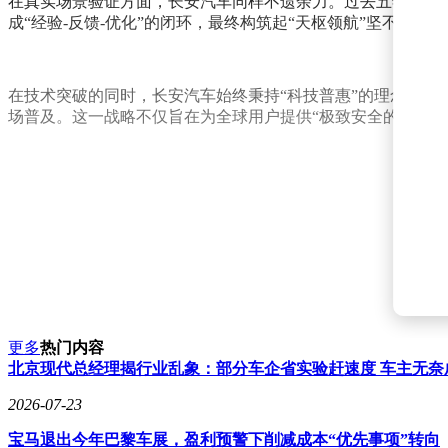
在真实场景验证方面，长安汽车同样不遗余力。过去五年间，20
成“经验-反馈-优化”的闭环，最终构筑起“天枢领航”坚不可
在技术突破的同时，长安汽车始终秉持“科技普惠”的理念。
场普及。这一战略不仅旨在为全球用户提供“极致安全的智能
更多
热门内容
北京现代总经理揭行业乱象：部分车企省实验赶速度 车主无奈
2026-07-23
宝马退出今年巴黎车展，盈利预警下削减成本“优先事项”转向