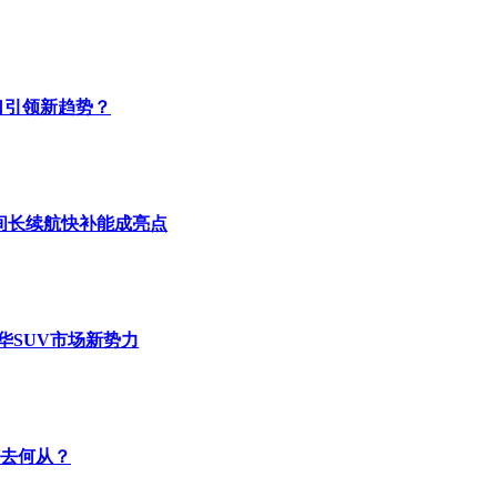
口引领新趋势？
间长续航快补能成亮点
豪华SUV市场新势力
何去何从？