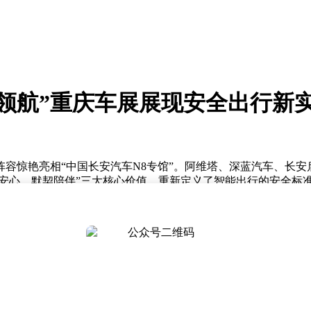
领航”重庆车展展现安全出行新
容惊艳亮相“中国长安汽车N8专馆”。阿维塔、深蓝汽车、长
负安心、默契陪伴”三大核心价值，重新定义了智能出行的安全标
能化领域的重要落地。作为该战略四大关键转型的核心方向之一，智
团，并立下2030年跻身全球车企TOP10的宏伟目标。此次辅
9年组建智能化研发团队以来，长安始终聚焦智能汽车安全技术的
4小时不间断测试能力，虚拟仿真场景库规模超过40万个，为系