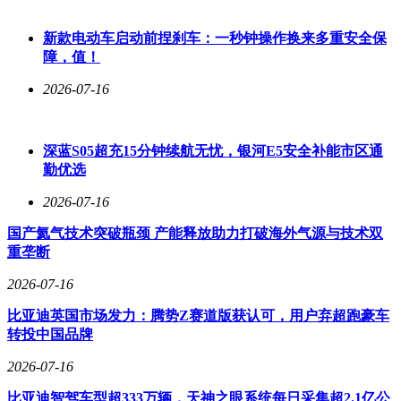
新款电动车启动前捏刹车：一秒钟操作换来多重安全保
障，值！
2026-07-16
深蓝S05超充15分钟续航无忧，银河E5安全补能市区通
勤优选
2026-07-16
国产氦气技术突破瓶颈 产能释放助力打破海外气源与技术双
重垄断
2026-07-16
比亚迪英国市场发力：腾势Z赛道版获认可，用户弃超跑豪车
转投中国品牌
2026-07-16
比亚迪智驾车型超333万辆，天神之眼系统每日采集超2.1亿公