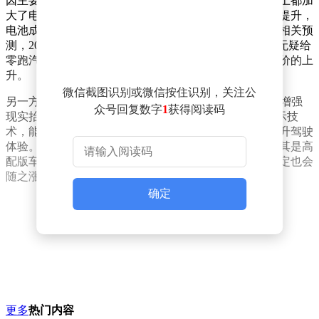
因主要有两方面。一方面，零跑汽车在纯电和增程车型上都加
大了电池容量。随着电池技术的不断发展和市场需求的提升，
电池成本一直是影响新能源汽车价格的重要因素。而据相关预
测，2026年电芯成本相较于2025年涨幅将超过50%，这无疑给
零跑汽车带来了较大的成本压力，进而可能导致车型售价的上
升。
微信截图识别或微信按住识别，关注公
另一方面，此次换代的C10和C16车型新增了ARHUD（增强
众号回复数字
1
获得阅读码
现实抬头显示）配置。ARHUD作为一种先进的汽车显示技
术，能够为驾驶者提供更加直观、便捷的驾驶信息，提升驾驶
体验。然而，这一配置的增加也带来了成本的上升，尤其是高
配版车型，其成本增加更为明显，因此高配版车型说不定也会
随之涨价。
确定
更多
热门内容