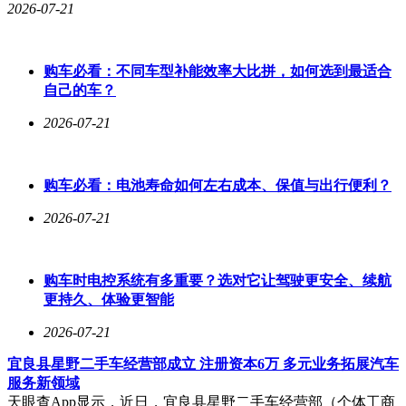
2026-07-21
周转快、库存少也影响鸡蛋价格。王金玉认为，当前鸡蛋市场
供需偏紧，生产端和贸易端库存压力小，库存天数普遍在0 - 1
天，推动价格走高。多种因素叠加，今年鸡蛋供应减少，驱动
价格上涨。
购车必看：不同车型补能效率大比拼，如何选到最适合
自己的车？
鸡蛋价格上涨，让去年亏损的蛋鸡养殖端迎来较好盈利。按王
金玉提供的成本计算，蛋鸡养殖端利润在2元/斤左右；按综合
2026-07-21
成本计算，利润约1.5元 - 1.6元/斤。1万只鸡一天约产1100斤
鸡蛋，按1.5元/斤利润计算，每天盈利超1600元，6月利润水平
达近10年同期最高。
购车必看：电池寿命如何左右成本、保值与出行便利？
目前鸡蛋供应紧张仍在持续。王金玉观察到，价格上涨后多数
2026-07-21
养殖户补栏积极性高，但部分养殖户持观望态度，毕竟去年亏
损近一年，行情转好仅两个月。从需求端看，短期内市场对鸡
蛋需求仍在。卓创资讯报告显示，6月上旬端午集中备货持
购车时电控系统有多重要？选对它让驾驶更安全、续航
续，节日刚需托底蛋价，商超、电商加大补货备货力度。
更持久、体验更智能
王金玉称，端午备货结束后，市场支撑逻辑消退，鸡蛋供需紧
2026-07-21
张局面预计9月后好转，价格或下滑。6月、7月上旬南方进入
梅雨季节，鸡蛋储存难度上升，市场进入传统消费淡季，贸易
宜良县星野二手车经营部成立 注册资本6万 多元业务拓展汽车
商按需少量拿货，供需关系将有所改善。结合历年梅雨期价格
服务新领域
波动规律和当前现货基本面，蛋价回落空间在0.50 - 0.70元/
天眼查App显示，近日，宜良县星野二手车经营部（个体工商