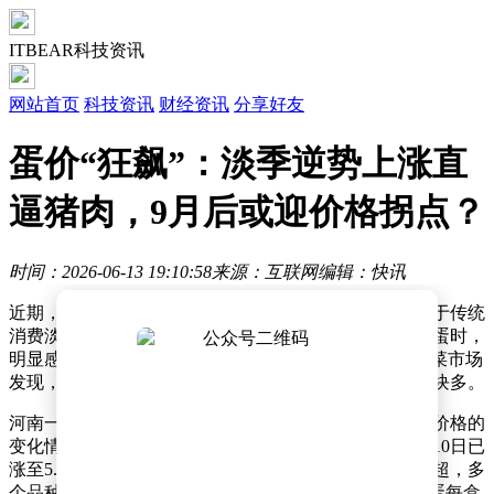
ITBEAR科技资讯
网站首页
科技资讯
财经资讯
分享好友
蛋价“狂飙”：淡季逆势上涨直
逼猪肉，9月后或迎价格拐点？
时间：2026-06-13 19:10:58
来源：互联网
编辑：快讯
近期，鸡蛋价格在消费端呈现出显著上涨态势，即便处于传统
消费淡季，这一变化仍引发广泛关注。消费者在购买鸡蛋时，
明显感受到价格攀升带来的压力。一位“00后”消费者在菜市场
发现，普通散装鸡蛋价格从一个月前的每斤3块多涨至5块多。
河南一位商超工作人员在社交平台分享了所在商超鸡蛋价格的
变化情况。3月21日，散装鸡蛋售价为3.18元/斤，到6月10日已
涨至5.39元/斤，两个多月涨幅超过三成。在北京线下商超，多
个品种鸡蛋零售价格普遍在7元/斤以上。普通谷物鲜鸡蛋每盒