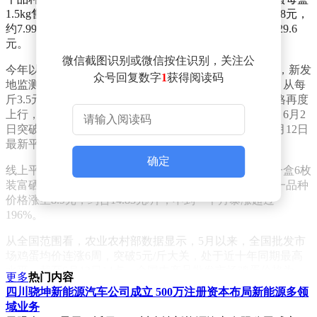
1.5kg售价22.9元，约7.63元/斤；柴鸡蛋1.5kg/盒售价23.98元，
约7.99元/斤；某品牌营养蛋每盒10枚一斤装，售价高达29.6
元。
微信截图识别或微信按住识别，关注公
今年以来，鸡蛋价格经历了多次波动。以北京市场为例，新发
众号回复数字
1
获得阅读码
地监测数据显示，1月下旬起，散装鸡蛋价格持续走高，从每
斤3.5元涨至4.65元后回落至3.5元左右。3月底开始，价格再度
上行，4月10日平均价突破4元/斤，5月22日突破5元/斤，6月2
日突破6元/斤，6月5日达到6.1元/斤，目前有所回落，6月12日
最新平均价为5.85元/斤，相比去年同期上涨八成。
确定
线上平台鸡蛋价格涨幅更为惊人。5月19日，小象超市一盒6枚
装富硒鲜鸡蛋300g售价3元，约合5元/斤；6月11日，同一品种
价格涨至8.9元，约合14.83元/斤，不到一个月暴涨超过
196%。
从全国范围看，农业农村部数据显示，5月以来，全国批发市
场鸡蛋均价连涨6周，突破5元/斤大关，处于近十年同期最高
水平。截至6月12日14点，全国农产品批发市场鸡蛋价格为
更多
热门内容
10.78元/公斤（约5.39元/斤），相比去年同期上涨超47%，价
四川骁坤新能源汽车公司成立 500万注册资本布局新能源多领
格直逼猪肉平均价格。
域业务