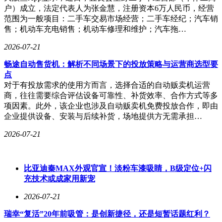
斤。
户）成立，法定代表人为张金慧，注册资本6万人民币，经营
范围为一般项目：二手车交易市场经营；二手车经纪；汽车销
售；机动车充电销售；机动车修理和维护；汽车拖…
2026-07-21
畅途自动售货机：解析不同场景下的投放策略与运营商选型要
点
对于有投放需求的使用方而言，选择合适的自动贩卖机运营
商，往往需要综合评估设备可靠性、补货效率、合作方式等多
项因素。此外，该企业也涉及自动贩卖机免费投放合作，即由
企业提供设备、安装与后续补货，场地提供方无需承担…
2026-07-21
比亚迪秦MAX外观官宣！淡粉车漆吸睛，B级定位+闪
充技术或成家用新宠
2026-07-21
瑞幸“复活”20年前吸管：是创新捷径，还是短暂话题红利？