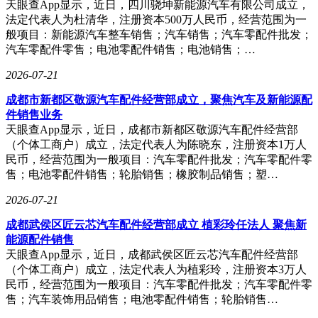
天眼查App显示，近日，四川骁坤新能源汽车有限公司成立，
鸡蛋价格为何大幅上涨？核心原因在于供应有限，这需追溯到
法定代表人为杜清华，注册资本500万人民币，经营范围为一
上一轮蛋鸡养殖周期。2022年，山西阳泉天龙农业总经理陈璐
般项目：新能源汽车整车销售；汽车销售；汽车零配件批发；
接手公司时，正值鸡蛋上升周期，批发价格最高达6元 - 7元/
汽车零配件零售；电池零配件销售；电池销售；…
斤。在高盈利背景下，大量大型规模场进入行业，蛋鸡存栏量
持续攀升。2025年9月，全国蛋鸡存栏量约13.68亿只，处于近
2026-07-21
三年最高点。
成都市新都区敬源汽车配件经营部成立，聚焦汽车及新能源配
然而，蛋鸡存栏高导致鸡蛋供给多，行业进入下行周期。2024
件销售业务
年鸡蛋批发价格在4元/斤左右，2025年几乎全年维持在3元/斤
天眼查App显示，近日，成都市新都区敬源汽车配件经营部
左右，处于盈亏平衡线以下。卓创资讯分析师王金玉表示，每
（个体工商户）成立，法定代表人为陈晓东，注册资本1万人
产一斤鸡蛋，饲料成本约3.1 - 3.2元，综合成本约3.5 - 3.7元，
民币，经营范围为一般项目：汽车零配件批发；汽车零配件零
而2025年鸡蛋年均价为3.17元/斤。陈璐称，去年多数养殖户仅
售；电池零配件销售；轮胎销售；橡胶制品销售；塑…
饲料成本就已亏损。
2026-07-21
养殖端亏损，补栏意愿下降，还提前淘汰老龄蛋鸡。去年年末
成都武侯区匠云芯汽车配件经营部成立 植彩玲任法人 聚焦新
到今年春节前，鸡蛋价格未见复苏，养殖户淘汰部分产蛋老龄
能源配件销售
蛋鸡，提前结束产蛋回收期。这导致产蛋鸡存栏量减少，2026
天眼查App显示，近日，成都武侯区匠云芯汽车配件经营部
年5月全国在产蛋鸡存栏量降至12.79亿只，环比减幅1.24%，
（个体工商户）成立，法定代表人为植彩玲，注册资本3万人
同比减幅4.12%。陈璐解释，老龄蛋鸡已卖，新蛋鸡未补栏或
民币，经营范围为一般项目：汽车零配件批发；汽车零配件零
未开产，蛋鸡从1日龄到产蛋约需4个月，目前处于存栏空档
售；汽车装饰用品销售；电池零配件销售；轮胎销售…
期。